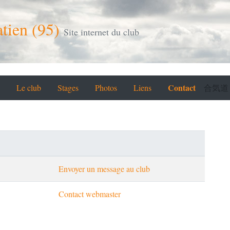
tien (95)
Site internet du club
Contact
Le club
Stages
Photos
Liens
合気道
Envoyer un message au club
Contact webmaster