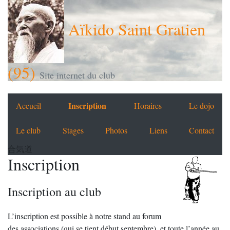
Aïkido Saint Gratien
(95)
Site internet du club
Inscription
Accueil
Horaires
Le dojo
Le club
Stages
Photos
Liens
Contact
合気道
Inscription
Inscription au club
L’inscription est possible à notre stand au forum
des associations (qui se tient début septembre), et toute l’année au