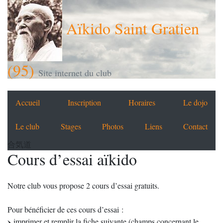
Aïkido Saint Gratien
(95)
Site internet du club
Accueil
Inscription
Horaires
Le dojo
Le club
Stages
Photos
Liens
Contact
合気道
Cours d’essai aïkido
Notre club vous propose 2 cours d’essai gratuits.
Pour bénéficier de ces cours d’essai :
imprimer et remplir la fiche suivante (champs concernant le