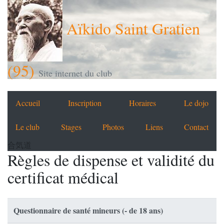
Aïkido Saint Gratien
(95)
Site internet du club
Accueil
Inscription
Horaires
Le dojo
Le club
Stages
Photos
Liens
Contact
合気道
Règles de dispense et validité du
certificat médical
Questionnaire de santé mineurs (- de 18 ans)