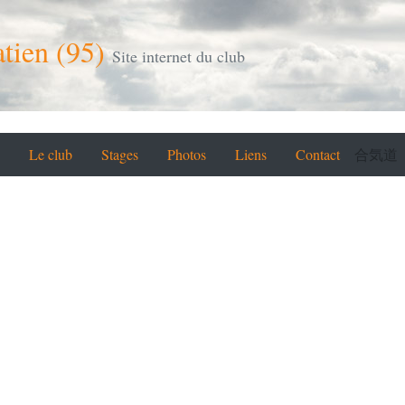
tien (95)
Site internet du club
Le club
Stages
Photos
Liens
Contact
合気道