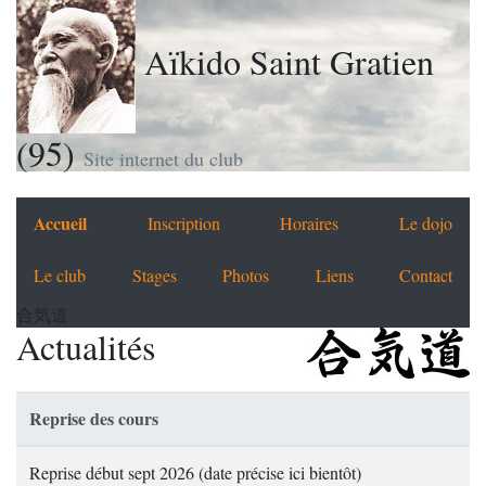
Aïkido Saint Gratien
(95)
Site internet du club
Accueil
Inscription
Horaires
Le dojo
Le club
Stages
Photos
Liens
Contact
合気道
Actualités
Reprise des cours
Reprise début sept 2026 (date précise ici bientôt)